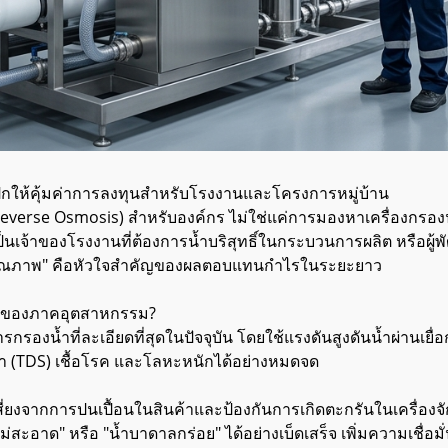
กให้คุ้มค่าการลงทุนสำหรับโรงงานและโครงการหมู่บ้าน
everse Osmosis) สำหรับองค์กร ไม่ใช่แค่การมองหาเครื่องกรองน้ำ
เป็นเจ้าของโรงงานที่ต้องการน้ำบริสุทธิ์ในกระบวนการผลิต หรือผู้พั
"มีคุณภาพ" คือหัวใจสำคัญของผลตอบแทนกำไรในระยะยาว
1 ของภาคอุตสาหกรรม?
องน้ำที่ละเอียดที่สุดในปัจจุบัน โดยใช้แรงดันสูงดันน้ำผ่านเยื
ำ (TDS) เชื้อโรค และโลหะหนักได้อย่างหมดจด
ยงจากการปนเปื้อนในสินค้าและป้องกันการเกิดตะกรันในเครื่องจ
อาด" หรือ "น้ำบาดาลกร่อย" ได้อย่างเบ็ดเสร็จ เพิ่มความเชื่อมั่น