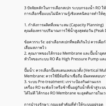
3 ปัจจัยหลักในการเลือกสเปก ระบบกรองน้ำ RO ให้ค
การเลือกซื้อแบบไม่มีความรู้เชิงเทคนิคอาจทำให้คุณ
1. กำลังการผลิตที่เหมาะสม (Capacity Planning)
คุณต้องทราบปริมาณการใช้น้ำสูงสุดต่อวัน (Peak
ข้อควรระวัง: อย่าเลือกสเปกที่พอดีเกินไป ควรเผื่
เสื่อมสภาพไว
2. คุณภาพของไส้กรอง Membrane และปั๊มน้ำอุ
หัวใจของระบบ RO คือ High Pressure Pump แ
ปั๊มน้ำ: ควรเลือกปั๊มสแตนเลสแนวตั้ง (Vertical M
Membrane: ควรใช้ยี่ห้อที่น่าเชื่อถือ มีผลทดสอบกา
3. ระบบ Pre-treatment: เกราะป้องกันด่านแรก
เครื่อง RO จะพังเร็วหรือช้าขึ้นอยู่กับน้ำที่เข้า
ได้ไม่ดี ไส้กรอง RO Membrane จะอุดตันภายในเวลา
การบำรุงรักษา: กุญแจสำคัญที่ทำให้ระบบอยู่รอด