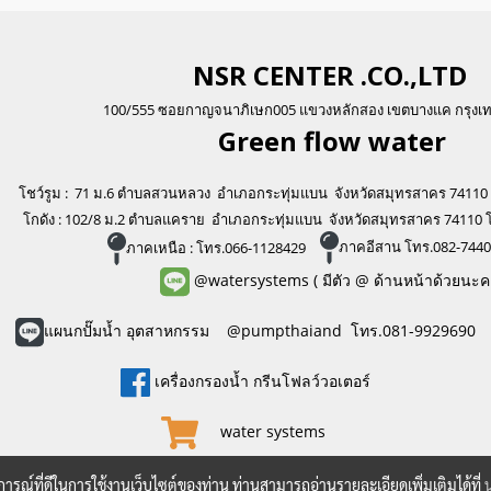
NSR CENTER .CO.,LTD
100/555 ซอยกาญจนาภิเษก005 แขวงหลักสอง เขตบางแค กรุงเ
Green flo
w water
โชว์รูม : 71 ม.6 ตำบลสวนหลวง อำเภอกระทุ่มแบน จังหวัดสมุทรสาคร 74110
โกดัง : 102/8 ม.2 ตำบลแคราย อำเภอกระทุ่มแบน จังหวัดสมุทรสาคร 74110 
ภาคเหนือ : โทร.066-1128429
ภาคอีสาน โทร.082-744
@watersystems
( มีตัว @ ด้านหน้าด้วยนะค
แผนกปั๊มน้ำ อุตสาหกรรม @pumpthaiand โทร.081-9929690
เครื่องกรองน้ำ กรีนโฟลว์วอเตอร์
water systems
บการณ์ที่ดีในการใช้งานเว็บไซต์ของท่าน ท่านสามารถอ่านรายละเอียดเพิ่มเติมได้ที่