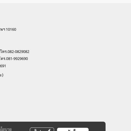
ทพฯ 10160
 โทร.082-0829082
โทร.081-9929690
0691
ะ)
นโยบาย