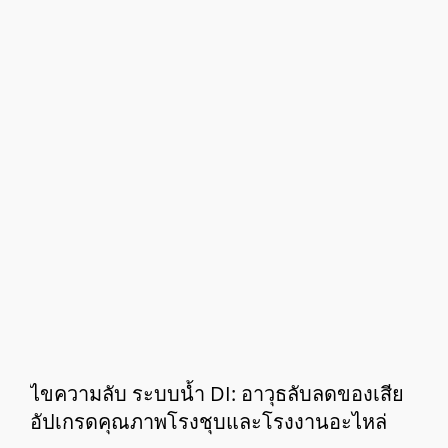
ไขความลับ ระบบน้ำ DI: อาวุธลับลดของเสีย
อัปเกรดคุณภาพโรงชุบและโรงงานอะไหล่