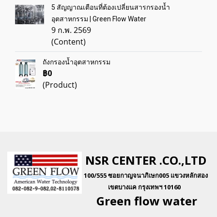
5 สัญญาณเตือนที่ต้องเปลี่ยนสารกรองน้ำ
อุตสาหกรรม | Green Flow Water
9 ก.พ. 2569
(Content)
ถังกรองน้ำอุตสาหกรรม
฿0
(Product)
NSR CENTER .CO.,LTD
100/555 ซอยกาญจนาภิเษก005 แขวงหลักสอง
เขตบางแค กรุงเทพฯ 10160
Green flo
w water