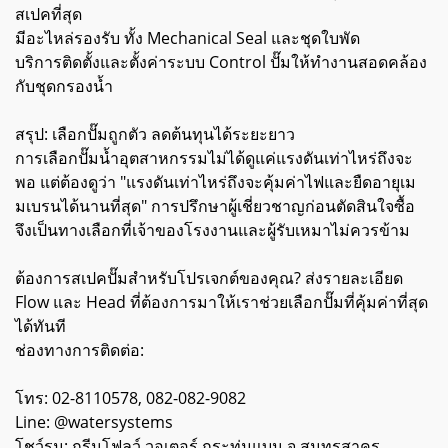
สเปคที่สุด
มีอะไหล่รองรับ ทั้ง Mechanical Seal และชุดใบพัด
บริการติดตั้งและตั้งค่าระบบ Control ปั๊มให้ทำงานสอดคล้อง
กับชุดกรองน้ำ
สรุป: เลือกปั๊มถูกตัว ลดต้นทุนได้ระยะยาว
การเลือกปั๊มน้ำอุตสาหกรรมไม่ได้ดูแค่แรงดันเท่าไหร่ถึงจะ
พอ แต่ต้องดูว่า "แรงดันเท่าไหร่ถึงจะคุ้มค่าไฟและยืดอายุเม
มเบรนได้นานที่สุด" การปรึกษาผู้เชี่ยวชาญก่อนตัดสินใจซื้อ
จึงเป็นทางเลือกที่เจ้าของโรงงานและผู้รับเหมาไม่ควรข้าม
ต้องการสเปคปั๊มสำหรับโปรเจกต์ของคุณ? ส่งรายละเอียด
Flow และ Head ที่ต้องการมาให้เราช่วยเลือกปั๊มที่คุ้มค่าที่สุด
ได้ทันที
ช่องทางการติดต่อ:
โทร: 02-8110578, 082-082-9082
Line: @watersystems
โชว์รูม: กรีนโฟลว์ วอเตอร์ กระทุ่มแบน จ.สมุทรสาคร