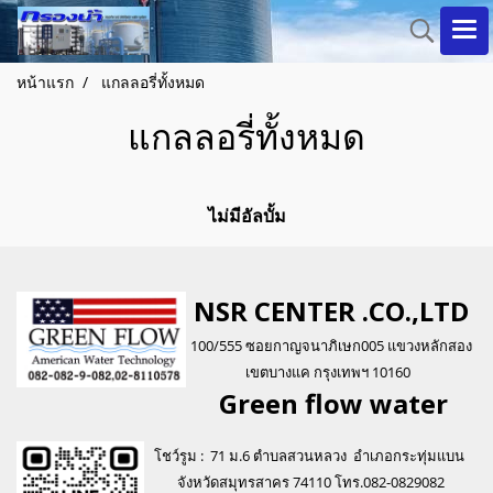
หน้าแรก
แกลลอรี่ทั้งหมด
แกลลอรี่ทั้งหมด
ไม่มีอัลบั้ม
NSR CENTER .CO.,LTD
100/555 ซอยกาญจนาภิเษก005 แขวงหลักสอง
เขตบางแค กรุงเทพฯ 10160
Green flo
w water
โชว์รูม : 71 ม.6 ตำบลสวนหลวง อำเภอกระทุ่มแบน
จังหวัดสมุทรสาคร 74110 โทร.082-0829082