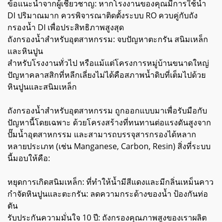
ข้อแนะนำจากผู้เชี่ยวชาญ: หากโรงงานของคุณมีการใช้น้ำ
DI ปริมาณมาก ควรพิจารณาติดตั้งระบบ RO ควบคู่กับถัง
กรองน้ำ DI เพื่อประสิทธิภาพสูงสุด
ถังกรองน้ำสำหรับอุตสาหกรรม: จบปัญหาตะกรัน สนิมเหล็ก
และหินปูน
สำหรับโรงงานทั่วไป หรือแม้แต่โครงการหมู่บ้านขนาดใหญ่
ปัญหาคลาสสิกที่หลีกเลี่ยงไม่ได้คือสภาพน้ำดิบที่เต็มไปด้วย
หินปูนและสนิมเหล็ก
ถังกรองน้ำสำหรับอุตสาหกรรม ถูกออกแบบมาเพื่อรับมือกับ
ปัญหานี้โดยเฉพาะ ด้วยโครงสร้างที่ทนทานต่อแรงดันสูงจาก
ปั๊มน้ำอุตสาหกรรม และสามารถบรรจุสารกรองได้หลาก
หลายประเภท (เช่น Manganese, Carbon, Resin) สิ่งที่ระบบ
นี้มอบให้คือ:
หยุดการเกิดสนิมเหล็ก: ที่ทำให้น้ำมีสีแดงและมีกลิ่นเหม็นคาว
กำจัดหินปูนและตะกรัน: ลดความกระด้างของน้ำ ป้องกันท่อ
ตัน
รับประกันความมั่นใจ 10 ปี: ถังกรองคุณภาพสูงของเราผลิต