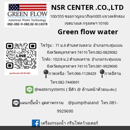
NSR CENTER .CO.,LTD
100/555 ซอยกาญจนาภิเษก005 แขวงหลักสอง
เขตบางแค กรุงเทพฯ 10160
Green flo
w water
โชว์รูม : 71 ม.6 ตำบลสวนหลวง อำเภอกระทุ่มแบน
จังหวัดสมุทรสาคร 74110 โทร.082-0829082
โกดัง : 102/8 ม.2 ตำบลแคราย อำเภอกระทุ่มแบน
จังหวัดสมุทรสาคร 74110 โทร.081-9929690
ภาคเหนือ : โทร.066-1128429
ภาคอีสาน
โทร.082-7440691
@watersystems
( มีตัว @ ด้านหน้าด้วยนะคะ)
แผนกปั๊มน้ำ อุตสาหกรรม @pumpthaiand โทร.081-
9929690
เครื่องกรองน้ำ กรีนโฟลว์วอเตอร์