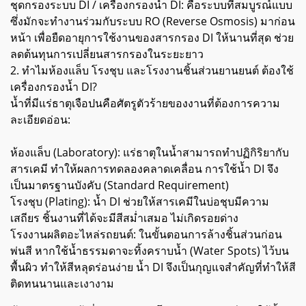
ชุดกรองระบบ DI / เครื่องกรองน้ำ DI: คือระบบที่สมบูรณ์แบบ
ซึ่งมักจะทำงานร่วมกับระบบ RO (Reverse Osmosis) มาก่อน
หน้า เพื่อยืดอายุการใช้งานของสารกรอง DI ให้นานที่สุด ช่วย
ลดต้นทุนการเปลี่ยนสารกรองในระยะยาว
2. ทำไมห้องแล็บ โรงชุบ และโรงงานชิ้นส่วนยานยนต์ ต้องใช้
เครื่องกรองน้ำ DI?
น้ำที่มีแร่ธาตุเจือปนคือศัตรูตัวร้ายของงานที่ต้องการความ
ละเอียดอ่อน:
ห้องแล็บ (Laboratory): แร่ธาตุในน้ำสามารถทำปฏิกิริยากับ
สารเคมี ทำให้ผลการทดลองคลาดเคลื่อน การใช้น้ำ DI จึง
เป็นมาตรฐานบังคับ (Standard Requirement)
โรงชุบ (Plating): น้ำ DI ช่วยให้สารเคมีในบ่อชุบมีความ
เสถียร ชิ้นงานที่ได้จะมีสีสม่ำเสมอ ไม่เกิดรอยด่าง
โรงงานผลิตอะไหล่รถยนต์: ในขั้นตอนการล้างชิ้นส่วนก่อน
พ่นสี หากใช้น้ำธรรมดาจะทิ้งคราบน้ำ (Water Spots) ไว้บน
พื้นผิว ทำให้สีหลุดร่อนง่าย น้ำ DI จึงเป็นกุญแจสำคัญที่ทำให้สี
ติดทนนานและเงางาม