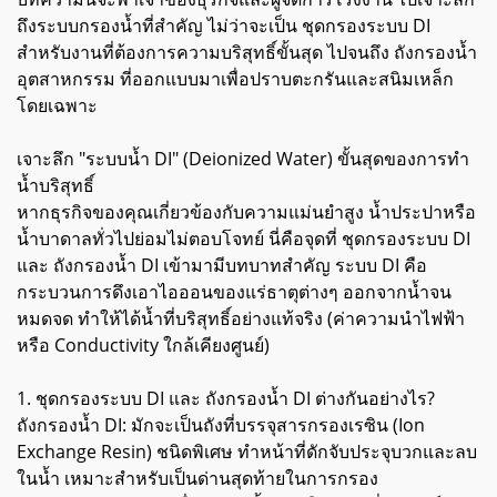
ถึงระบบกรองน้ำที่สำคัญ ไม่ว่าจะเป็น ชุดกรองระบบ DI
สำหรับงานที่ต้องการความบริสุทธิ์ขั้นสุด ไปจนถึง ถังกรองน้ำ
อุตสาหกรรม ที่ออกแบบมาเพื่อปราบตะกรันและสนิมเหล็ก
โดยเฉพาะ
เจาะลึก "ระบบน้ำ DI" (Deionized Water) ขั้นสุดของการทำ
น้ำบริสุทธิ์
หากธุรกิจของคุณเกี่ยวข้องกับความแม่นยำสูง น้ำประปาหรือ
น้ำบาดาลทั่วไปย่อมไม่ตอบโจทย์ นี่คือจุดที่ ชุดกรองระบบ DI
และ ถังกรองน้ำ DI เข้ามามีบทบาทสำคัญ ระบบ DI คือ
กระบวนการดึงเอาไอออนของแร่ธาตุต่างๆ ออกจากน้ำจน
หมดจด ทำให้ได้น้ำที่บริสุทธิ์อย่างแท้จริง (ค่าความนำไฟฟ้า
หรือ Conductivity ใกล้เคียงศูนย์)
1. ชุดกรองระบบ DI และ ถังกรองน้ำ DI ต่างกันอย่างไร?
ถังกรองน้ำ DI: มักจะเป็นถังที่บรรจุสารกรองเรซิน (Ion
Exchange Resin) ชนิดพิเศษ ทำหน้าที่ดักจับประจุบวกและลบ
ในน้ำ เหมาะสำหรับเป็นด่านสุดท้ายในการกรอง