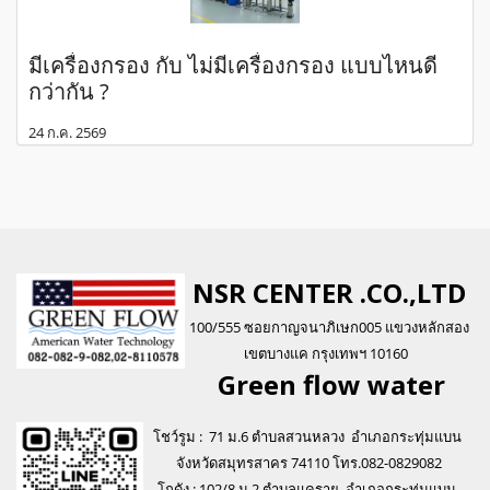
มีเครื่องกรอง กับ ไม่มีเครื่องกรอง แบบไหนดี
กว่ากัน ?
24 ก.ค. 2569
NSR CENTER .CO.,LTD
100/555 ซอยกาญจนาภิเษก005 แขวงหลักสอง
เขตบางแค กรุงเทพฯ 10160
Green flo
w water
โชว์รูม : 71 ม.6 ตำบลสวนหลวง อำเภอกระทุ่มแบน
จังหวัดสมุทรสาคร 74110 โทร.082-0829082
โกดัง : 102/8 ม.2 ตำบลแคราย อำเภอกระทุ่มแบน