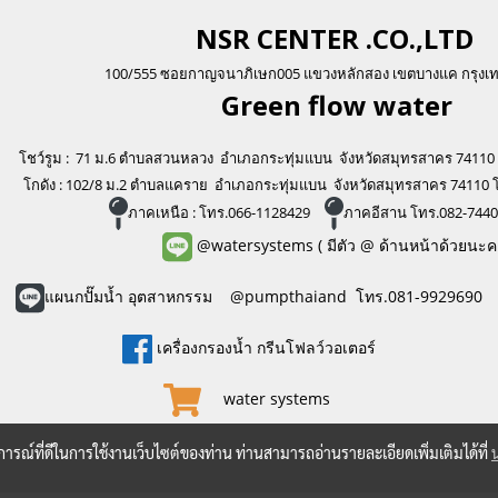
NSR CENTER .CO.,LTD
100/555 ซอยกาญจนาภิเษก005 แขวงหลักสอง เขตบางแค กรุงเ
Green flo
w water
โชว์รูม : 71 ม.6 ตำบลสวนหลวง อำเภอกระทุ่มแบน จังหวัดสมุทรสาคร 74110
โกดัง : 102/8 ม.2 ตำบลแคราย อำเภอกระทุ่มแบน จังหวัดสมุทรสาคร 74110 
ภาคเหนือ : โทร.066-1128429
ภาคอีสาน โทร.082-744
@watersystems
( มีตัว @ ด้านหน้าด้วยนะค
แผนกปั๊มน้ำ อุตสาหกรรม @pumpthaiand โทร.081-9929690
เครื่องกรองน้ำ กรีนโฟลว์วอเตอร์
water systems
บการณ์ที่ดีในการใช้งานเว็บไซต์ของท่าน ท่านสามารถอ่านรายละเอียดเพิ่มเติมได้ที่