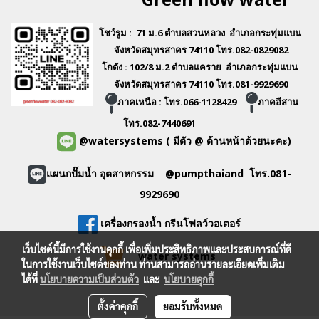
โชว์รูม : 71 ม.6 ตำบลสวนหลวง อำเภอกระทุ่มแบน
จังหวัดสมุทรสาคร 74110 โทร.082-0829082
โกดัง : 102/8 ม.2 ตำบลแคราย อำเภอกระทุ่มแบน
จังหวัดสมุทรสาคร 74110 โทร.081-9929690
ภาคเหนือ : โทร.066-1128429
ภาคอีสาน
โทร.082-7440691
@watersystems
( มีตัว @ ด้านหน้าด้วยนะคะ)
แผนกปั๊มน้ำ อุตสาหกรรม @pumpthaiand โทร.081-
9929690
เครื่องกรองน้ำ กรีนโฟลว์วอเตอร์
เว็บไซต์นี้มีการใช้งานคุกกี้ เพื่อเพิ่มประสิทธิภาพและประสบการณ์ที่ดี
water systems
ในการใช้งานเว็บไซต์ของท่าน ท่านสามารถอ่านรายละเอียดเพิ่มเติม
ได้ที่
นโยบายความเป็นส่วนตัว
และ
นโยบายคุกกี้
ตั้งค่าคุกกี้
ยอมรับทั้งหมด