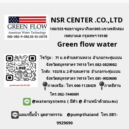
NSR CENTER .CO.,LTD
100/555 ซอยกาญจนาภิเษก005 แขวงหลักสอง
เขตบางแค กรุงเทพฯ 10160
Green flo
w water
โชว์รูม : 71 ม.6 ตำบลสวนหลวง อำเภอกระทุ่มแบน
จังหวัดสมุทรสาคร 74110 โทร.082-0829082
โกดัง : 102/8 ม.2 ตำบลแคราย อำเภอกระทุ่มแบน
จังหวัดสมุทรสาคร 74110 โทร.081-9929690
ภาคเหนือ : โทร.066-1128429
ภาคอีสาน
โทร.082-7440691
@watersystems
( มีตัว @ ด้านหน้าด้วยนะคะ)
แผนกปั๊มน้ำ อุตสาหกรรม @pumpthaiand โทร.081-
9929690