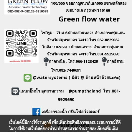
100/555 ซอยกาญจนาภิเษก005 แขวงหลักสอง
เขตบางแค กรุงเทพฯ 10160
Green flo
w water
โชว์รูม : 71 ม.6 ตำบลสวนหลวง อำเภอกระทุ่มแบน
จังหวัดสมุทรสาคร 74110 โทร.082-0829082
โกดัง : 102/8 ม.2 ตำบลแคราย อำเภอกระทุ่มแบน
จังหวัดสมุทรสาคร 74110 โทร.081-9929690
ภาคเหนือ : โทร.066-1128429
ภาคอีสาน
โทร.082-7440691
@watersystems
( มีตัว @ ด้านหน้าด้วยนะคะ)
แผนกปั๊มน้ำ อุตสาหกรรม @pumpthaiand โทร.081-
9929690
เครื่องกรองน้ำ กรีนโฟลว์วอเตอร์
เว็บไซต์นี้มีการใช้งานคุกกี้ เพื่อเพิ่มประสิทธิภาพและประสบการณ์ที่ดี
water systems
ในการใช้งานเว็บไซต์ของท่าน ท่านสามารถอ่านรายละเอียดเพิ่มเติม