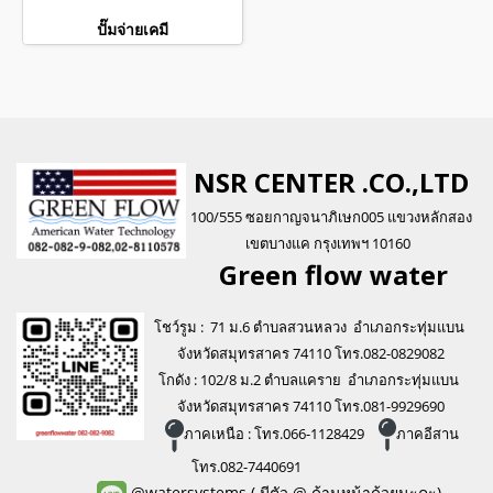
ปั๊มจ่ายเคมี
NSR CENTER .CO.,LTD
100/555 ซอยกาญจนาภิเษก005 แขวงหลักสอง
เขตบางแค กรุงเทพฯ 10160
Green flo
w water
โชว์รูม : 71 ม.6 ตำบลสวนหลวง อำเภอกระทุ่มแบน
จังหวัดสมุทรสาคร 74110 โทร.082-0829082
โกดัง : 102/8 ม.2 ตำบลแคราย อำเภอกระทุ่มแบน
จังหวัดสมุทรสาคร 74110 โทร.081-9929690
ภาคเหนือ : โทร.066-1128429
ภาคอีสาน
โทร.082-7440691
@watersystems
( มีตัว @ ด้านหน้าด้วยนะคะ)