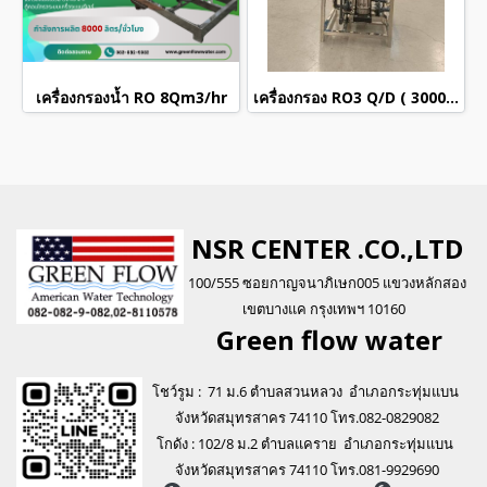
เครื่องกรองน้ำ RO 8Qm3/hr
เครื่องกรอง RO3 Q/D ( 3000 ลิตรต่อวัน ) รุ่น Heavy
NSR CENTER .CO.,LTD
100/555 ซอยกาญจนาภิเษก005 แขวงหลักสอง
เขตบางแค กรุงเทพฯ 10160
Green flo
w water
โชว์รูม : 71 ม.6 ตำบลสวนหลวง อำเภอกระทุ่มแบน
จังหวัดสมุทรสาคร 74110 โทร.082-0829082
โกดัง : 102/8 ม.2 ตำบลแคราย อำเภอกระทุ่มแบน
จังหวัดสมุทรสาคร 74110 โทร.081-9929690