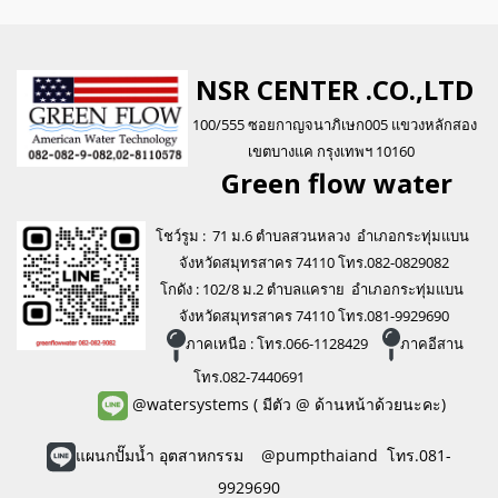
NSR CENTER .CO.,LTD
100/555 ซอยกาญจนาภิเษก005 แขวงหลักสอง
เขตบางแค กรุงเทพฯ 10160
Green flo
w water
โชว์รูม : 71 ม.6 ตำบลสวนหลวง อำเภอกระทุ่มแบน
จังหวัดสมุทรสาคร 74110 โทร.082-0829082
โกดัง : 102/8 ม.2 ตำบลแคราย อำเภอกระทุ่มแบน
จังหวัดสมุทรสาคร 74110 โทร.081-9929690
ภาคเหนือ : โทร.066-1128429
ภาคอีสาน
โทร.082-7440691
@watersystems
( มีตัว @ ด้านหน้าด้วยนะคะ)
แผนกปั๊มน้ำ อุตสาหกรรม @pumpthaiand โทร.081-
9929690