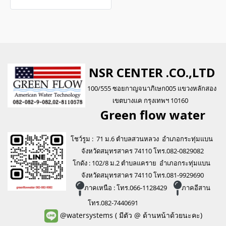
เทคโนโลยีการกรองผ่านเนื้อ
เยื่อเมมเบรน สามารถกรองได้
ละเอียดถึง 0.0001 ไมครอน
สามารถกรองสิ่งสกปรก และ
สารละลายในน้ำได้ถึง 95%
NSR CENTER .CO.,LTD
ผ่านมาตรฐานน้ำดื่ม WQA
100/555 ซอยกาญจนาภิเษก005 แขวงหลักสอง
เขตบางแค กรุงเทพฯ 10160
Green flo
w water
โชว์รูม : 71 ม.6 ตำบลสวนหลวง อำเภอกระทุ่มแบน
จังหวัดสมุทรสาคร 74110 โทร.082-0829082
โกดัง : 102/8 ม.2 ตำบลแคราย อำเภอกระทุ่มแบน
จังหวัดสมุทรสาคร 74110 โทร.081-9929690
ภาคเหนือ : โทร.066-1128429
ภาคอีสาน
โทร.082-7440691
@watersystems
( มีตัว @ ด้านหน้าด้วยนะคะ)