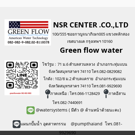
NSR CENTER .CO.,LTD
100/555 ซอยกาญจนาภิเษก005 แขวงหลักสอง
เขตบางแค กรุงเทพฯ 10160
Green flo
w water
โชว์รูม : 71 ม.6 ตำบลสวนหลวง อำเภอกระทุ่มแบน
จังหวัดสมุทรสาคร 74110 โทร.082-0829082
โกดัง : 102/8 ม.2 ตำบลแคราย อำเภอกระทุ่มแบน
จังหวัดสมุทรสาคร 74110 โทร.081-9929690
ภาคเหนือ : โทร.066-1128429
ภาคอีสาน
โทร.082-7440691
@watersystems
( มีตัว @ ด้านหน้าด้วยนะคะ)
แผนกปั๊มน้ำ อุตสาหกรรม @pumpthaiand โทร.081-
9929690